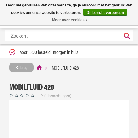
Nieuwe levertijd: 1 tot 3 werkdagen | Nu 25% korting op gehele assortiment
X
Door het gebruiken van onze website, ga je akkoord met het gebruik van
Carfume met kortingscode ''verfrissend''
cookies om onze website te verbeteren.
Dit bericht verbergen
Meer over cookies »
Voor 16:00 besteld=morgen in huis
MOBILFLUID 428
Terug
MOBILFLUID 428
0/5 (0 beoordelingen)