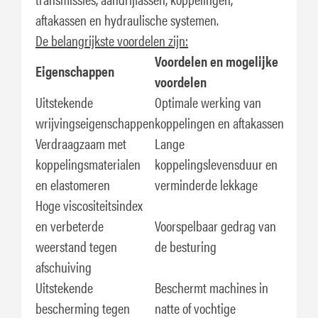
aftakassen en hydraulische systemen.
De belangrijkste voordelen zijn:
Voordelen en mogelijke
Eigenschappen
voordelen
Uitstekende
Optimale werking van
wrijvingseigenschappen
koppelingen en aftakassen
Verdraagzaam met
Lange
koppelingsmaterialen
koppelingslevensduur en
en elastomeren
verminderde lekkage
Hoge viscositeitsindex
en verbeterde
Voorspelbaar gedrag van
weerstand tegen
de besturing
afschuiving
Uitstekende
Beschermt machines in
bescherming tegen
natte of vochtige