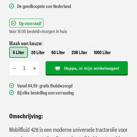
De goedkoopste van Nederland
Op voorraad!
Voor 16:00 besteld=morgen in huis
Maak een keuze:
5 Liter
20 Liter
60 Liter
208 Liter
1000 Liter
−
+
Hoppa, in mijn winkelwagen!
Vanaf 84,99- gratis thuisbezorgd
Bij elke bestelling een verrassing
Omschrijving:
Mobilfluid 428 is een moderne universele tractorolie voor