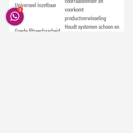
voorraadbeheer en
Universeel inzetbaar
voorkomt
productverwisseling
Houdt systemen schoon en
Goede filtreerbaarheid
probleemloze werking
Specificaties en goedkeuringen
Dit product heeft de volgende goedkeuringen:
ZF
TE-ML 03E
ZF
TE-ML 05F
ZF
TE-ML 06K
ZF
TE-ML 17E
ZF
TE-ML 21F
VOLVO
WB-101
GIMA MASSEY FERGUSON CMS M1145
Dit product wordt aanbevolen voor gebruik in