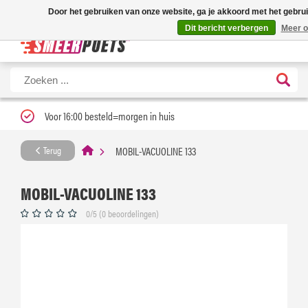
Nieuwe levertijd: 1 tot 3 werkdagen | Nu 25% korting op gehele assortime
Door het gebruiken van onze website, ga je akkoord met het gebru
Dit bericht verbergen
Meer o
Voor 16:00 besteld=morgen in huis
MOBIL-VACUOLINE 133
Terug
MOBIL-VACUOLINE 133
0/5 (0 beoordelingen)