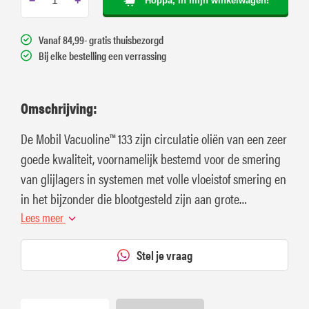
−
+
Hoppa, in mijn winkelwagen!
Vanaf 84,99- gratis thuisbezorgd
Bij elke bestelling een verrassing
Omschrijving:
De Mobil Vacuoline™ 133 zijn circulatie oliën van een zeer
goede kwaliteit, voornamelijk bestemd voor de smering
van glijlagers in systemen met volle vloeistof smering en
in het bijzonder die blootgesteld zijn aan grote
contaminatie met water.
Lees meer
Stel je vraag