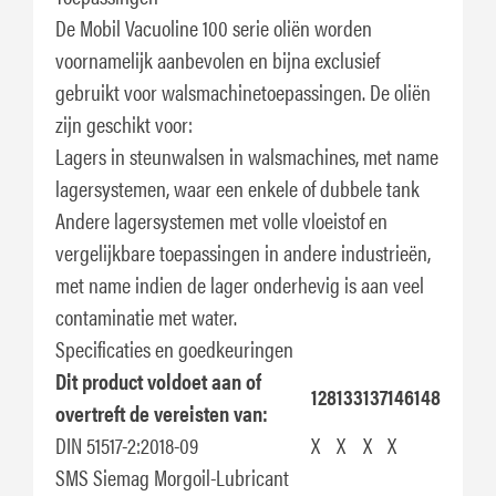
De Mobil Vacuoline 100 serie oliën worden
voornamelijk aanbevolen en bijna exclusief
gebruikt voor walsmachinetoepassingen. De oliën
zijn geschikt voor:
Lagers in steunwalsen in walsmachines, met name
lagersystemen, waar een enkele of dubbele tank
Andere lagersystemen met volle vloeistof en
vergelijkbare toepassingen in andere industrieën,
met name indien de lager onderhevig is aan veel
contaminatie met water.
Specificaties en goedkeuringen
Dit product voldoet aan of
128
133
137
146
148
overtreft de vereisten van:
DIN 51517-2:2018-09
X
X
X
X
SMS Siemag
Morgoil-Lubricant