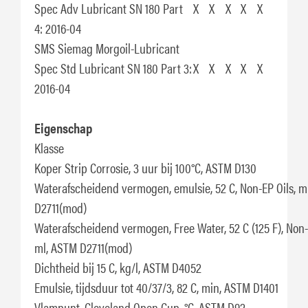
Spec Adv Lubricant SN 180 Part
X
X
X
X
X
4: 2016-04
SMS Siemag
Morgoil-Lubricant
Spec Std Lubricant SN 180 Part 3:
X
X
X
X
X
2016-04
Eigenschap
Klasse
Koper Strip Corrosie, 3 uur bij 100°C, ASTM D130
Waterafscheidend vermogen, emulsie, 52 C, Non-EP Oils, m
D2711(mod)
Waterafscheidend vermogen, Free Water, 52 C (125 F), Non-
ml, ASTM D2711(mod)
Dichtheid bij 15 C, kg/l, ASTM D4052
Emulsie, tijdsduur tot 40/37/3, 82 C, min, ASTM D1401
Vlampunt, Cleveland Open Cup, °C, ASTM D92