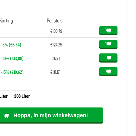
Korting
Per stuk
€130,79
-5% (€6,54)
€124,25
-10% (€13,08)
€117,71
-15% (€19,62)
€111,17
Liter
208 Liter
Hoppa, in mijn winkelwagen!