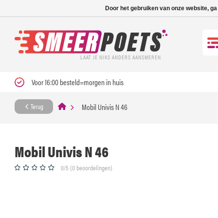
Nieuwe levertijd: 1
Door het gebruiken van onze website, ga
LAAT JE NIKS ANDERS AANSMEREN
Voor 16:00 besteld=morgen in huis
Mobil Univis N 46
Terug
Mobil Univis N 46
0/5 (0 beoordelingen)