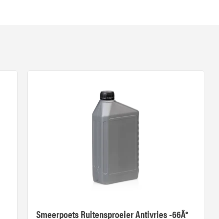
Smeerpoets Ruitensproeier Antivries -66Â°