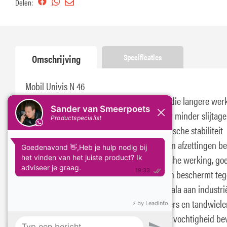
Delen:
Omschrijving
Specificaties
Mobil Univis N 46
Mobil Univis N 46 is een hydraulische olie die langere wer
en lagere onderhoudskosten oplevert door minder slijtage
corrosie. De uitstekende oxidatie en thermische stabiliteit
verlengt de levensduur veilig terwijl vuil en afzettingen b
worden. Deze olie biedt soepele hydraulische werking, go
schuimbeheersing en waterafscheiding, en beschermt te
corrosie. Het is geschikt voor een breed scala aan industrië
mobiele en scheepvaarttoepassingen, lagers en tandwiele
systemen die hoge belastingen kennen en vochtigheid bev