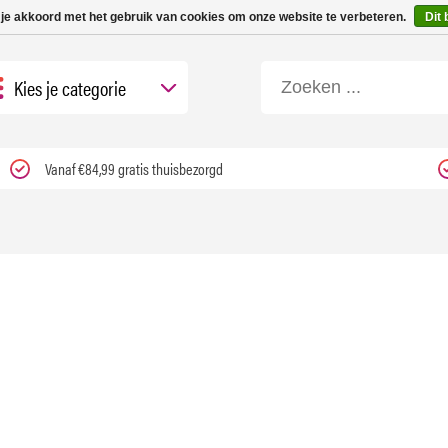
 tot 3 werkdagen | Nu 25% korting op gehele assortiment Carfume met kortings
 je akkoord met het gebruik van cookies om onze website te verbeteren.
Dit 
Kies je categorie
Vanaf €84,99 gratis thuisbezorgd