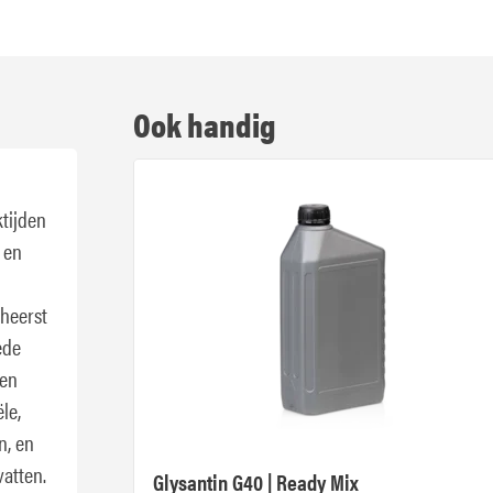
Ook handig
ktijden
 en
eheerst
ede
gen
le,
n, en
atten.
Glysantin G40 | Ready Mix