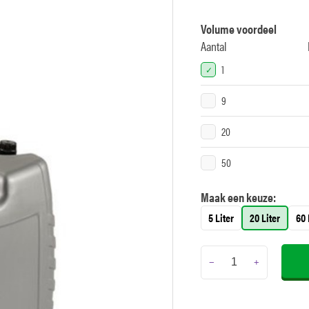
Volume voordeel
Aantal
1
9
20
50
Maak een keuze:
5 Liter
20 Liter
60 
−
+