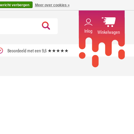
code ''verfrissend''
X
bericht verbergen
Meer over cookies »
Inlog
Winkelwagen
Beoordeeld met een 9,6 ★★★★★