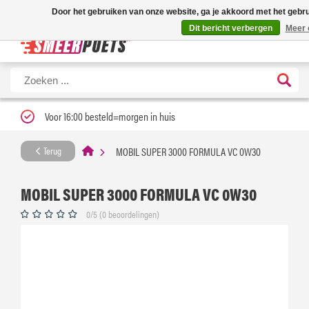
Nieuwe levertijd: 1 tot 3 werkdagen | Nu 25% korting op gehele assortim
Door het gebruiken van onze website, ga je akkoord met het gebr
Dit bericht verbergen
Meer 
Voor 16:00 besteld=morgen in huis
MOBIL SUPER 3000 FORMULA VC 0W30
Terug
MOBIL SUPER 3000 FORMULA VC 0W30
0/5 (0 beoordelingen)