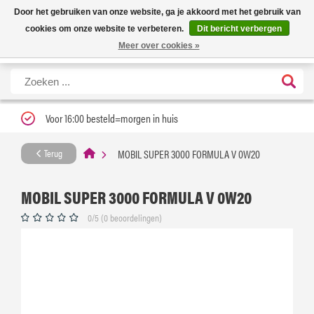
Nieuwe levertijd: 1 tot 3 werkdagen | Nu 25% korting op gehele assortiment
X
Door het gebruiken van onze website, ga je akkoord met het gebruik van
Carfume met kortingscode ''verfrissend''
cookies om onze website te verbeteren.
Dit bericht verbergen
Meer over cookies »
Voor 16:00 besteld=morgen in huis
MOBIL SUPER 3000 FORMULA V 0W20
Terug
MOBIL SUPER 3000 FORMULA V 0W20
0/5 (0 beoordelingen)