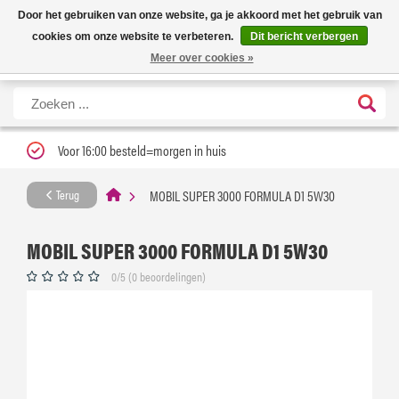
Nieuwe levertijd: 1 tot 3 werkdagen | Nu 25% korting op gehele assortiment
X
Door het gebruiken van onze website, ga je akkoord met het gebruik van
Carfume met kortingscode ''verfrissend''
cookies om onze website te verbeteren.
Dit bericht verbergen
Meer over cookies »
Voor 16:00 besteld=morgen in huis
MOBIL SUPER 3000 FORMULA D1 5W30
Terug
MOBIL SUPER 3000 FORMULA D1 5W30
0/5 (0 beoordelingen)