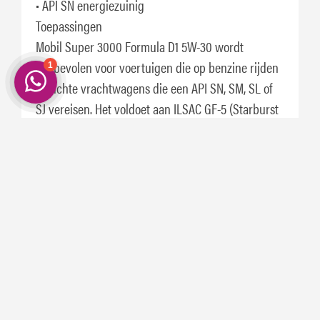
• API SN energiezuinig
Toepassingen
Mobil Super 3000 Formula D1 5W-30 wordt
aanbevolen voor voertuigen die op benzine rijden
en lichte vrachtwagens die een API SN, SM, SL of
SJ vereisen. Het voldoet aan ILSAC GF-5 (Starburst
Certification Symbol).
Specificaties en goedkeuringen
Dit product heeft de volgende goedkeuringen:
Dexos1 Gen2
Dit product voldoet aan of overtreft de vereisten
van:
API SM
API SN
Chrysler MS-6395