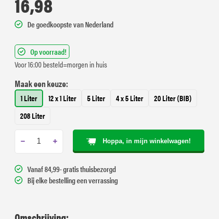
16,98
De goedkoopste van Nederland
Op voorraad!
Voor 16:00 besteld=morgen in huis
Maak een keuze:
1 Liter
12 x 1 Liter
5 Liter
4 x 5 Liter
20 Liter (BIB)
208 Liter
−
+
Hoppa, in mijn winkelwagen!
Vanaf 84,99- gratis thuisbezorgd
Bij elke bestelling een verrassing
Omschrijving: