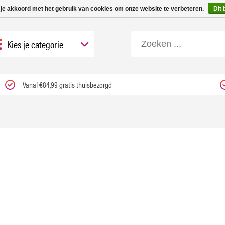
 tot 3 werkdagen | Nu 25% korting op gehele assortiment Carfume met kortings
 je akkoord met het gebruik van cookies om onze website te verbeteren.
Dit 
Kies je categorie
Vanaf €84,99 gratis thuisbezorgd