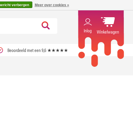
code ''verfrissend''
X
bericht verbergen
Meer over cookies »
Inlog
Winkelwagen
Beoordeeld met een 9,6 ★★★★★