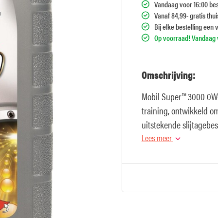
Vandaag voor 16:00 bes
Vanaf 84,99- gratis thu
Bij elke bestelling een 
Op voorraad! Vandaag v
Omschrijving:
Mobil Super™ 3000 0W-1
training, ontwikkeld o
uitstekende slijtagebe
verbrandingsmotor en 
Lees meer