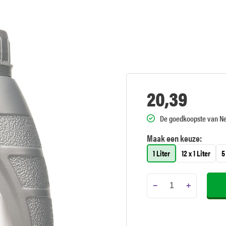
20,39
De goedkoopste van N
Maak een keuze:
1 Liter
12 x 1 Liter
5
−
+