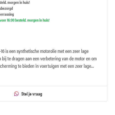
teld. morgen in huis!
isbezorgd
verrassing
oor 16:00 besteld. morgen in huis!
6 is een synthetische motorolie met een zeer lage
m bij te dragen aan een verbetering van de motor en om
scherming te bieden in voertuigen met een zeer lage
voertuigen.
Stel je vraag