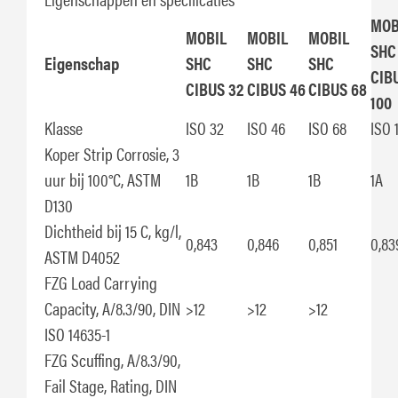
MOB
MOBIL
MOBIL
MOBIL
SHC
Eigenschap
SHC
SHC
SHC
CIB
CIBUS 32
CIBUS 46
CIBUS 68
100
Klasse
ISO 32
ISO 46
ISO 68
ISO 
Koper Strip Corrosie, 3
uur bij 100°C, ASTM
1B
1B
1B
1A
D130
Dichtheid bij 15 C, kg/l,
0,843
0,846
0,851
0,83
ASTM D4052
FZG Load Carrying
Capacity, A/8.3/90, DIN
>12
>12
>12
ISO 14635-1
FZG Scuffing, A/8.3/90,
Fail Stage, Rating, DIN