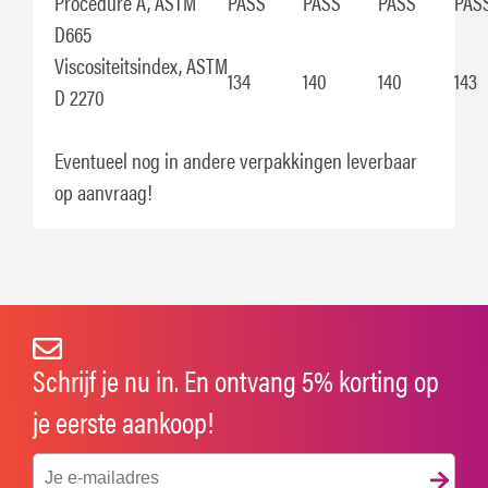
Procedure A, ASTM
PASS
PASS
PASS
PAS
D665
Viscositeitsindex, ASTM
134
140
140
143
D 2270
Eventueel nog in andere verpakkingen leverbaar
op aanvraag!
Schrijf je nu in. En ontvang 5% korting op
je eerste aankoop!