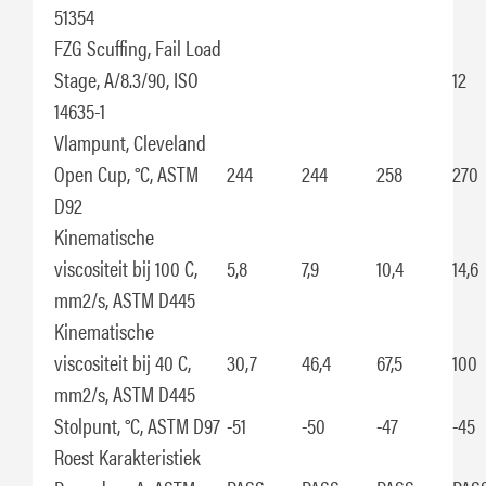
51354
FZG Scuffing, Fail Load
Stage, A/8.3/90, ISO
12
14635-1
Vlampunt, Cleveland
Open Cup, °C, ASTM
244
244
258
270
D92
Kinematische
viscositeit bij 100 C,
5,8
7,9
10,4
14,6
mm2/s, ASTM D445
Kinematische
viscositeit bij 40 C,
30,7
46,4
67,5
100
mm2/s, ASTM D445
Stolpunt, °C, ASTM D97
-51
-50
-47
-45
Roest Karakteristiek