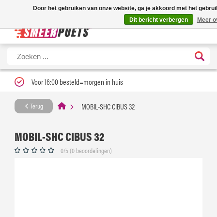
Nieuwe levertijd: 1 tot 3 werkdagen | Nu 25% korting op gehele assortime
Door het gebruiken van onze website, ga je akkoord met het gebrui
Dit bericht verbergen
Meer o
Voor 16:00 besteld=morgen in huis
MOBIL-SHC CIBUS 32
Terug
MOBIL-SHC CIBUS 32
0/5 (0 beoordelingen)