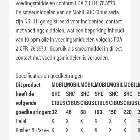
voedingsmiddelen conform FDA 21CFR 178.3570
De smeermiddelen van de Mobil SHC Cibus serie
zijn NSF H1 geregistreerd voor incidenteel contact
met voedingsmiddelen, wat een beperking inhoudt
van 10 ppm olie in voedingsmiddelen volgens FDA
21CFR 178.3570. Gebruik als smeermiddel in direct
contact met voedingsmiddelen is verboden.
Specificaties en goedkeuringen
Dit product
MOBIL
MOBIL
MOBIL
MOBIL
MOBIL
MOBIL
heeft de
SHC
SHC
SHC
SHC
SHC
SHC
volgende
CIBUS
CIBUS
CIBUS
CIBUS
CIBUS
CIBUS
goedkeuringen:
32
46
68
100
150
220
Halal
X
X
X
X
X
X
Kosher & Parve
X
X
X
X
X
X