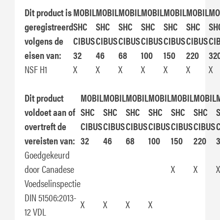
Dit product is
MOBIL
MOBIL
MOBIL
MOBIL
MOBIL
MOBIL
MO
geregistreerd
SHC
SHC
SHC
SHC
SHC
SHC
SH
volgens de
CIBUS
CIBUS
CIBUS
CIBUS
CIBUS
CIBUS
CI
eisen van:
32
46
68
100
150
220
32
NSF H1
X
X
X
X
X
X
X
Dit product
MOBIL
MOBIL
MOBIL
MOBIL
MOBIL
MOBIL
voldoet aan of
SHC
SHC
SHC
SHC
SHC
SHC
overtreft de
CIBUS
CIBUS
CIBUS
CIBUS
CIBUS
CIBUS
vereisten van:
32
46
68
100
150
220
Goedgekeurd
door Canadese
X
X
X
Voedselinspectie
DIN 51506:2013-
X
X
X
X
12 VDL