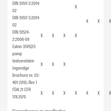
DIN 51517-2:2014-
X
02
DIN 51517-3:2014-
X
X
X
02
DIN 51524-
X
X
X
X
2:2006-09
Eaton 35VQ25
pomp
testvereisten
X
X
X
ingevolge
brochure nr. 03-
401-2010, Rev 1
FDA 21 CFR
X
X
X
X
X
X
X
178.3570
Eigenschappen en specificaties