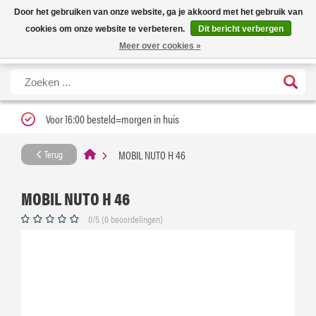
Nieuwe levertijd: 1 tot 3 werkdagen | Nu 25% korting op gehele assortiment
X
Door het gebruiken van onze website, ga je akkoord met het gebruik van
Carfume met kortingscode ''verfrissend''
cookies om onze website te verbeteren.
Dit bericht verbergen
Meer over cookies »
Voor 16:00 besteld=morgen in huis
MOBIL NUTO H 46
Terug
MOBIL NUTO H 46
0/5 (0 beoordelingen)