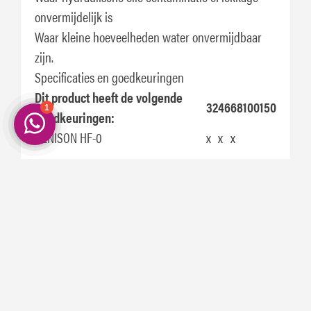
onvermijdelijk is
Waar kleine hoeveelheden water onvermijdbaar
zijn.
Specificaties en goedkeuringen
Dit product heeft de volgende
32
46
68
100
150
goedkeuringen:
DENISON HF-0
x
x
x
Dit product voldoet aan of
32
46
68
100
150
overtreft de vereisten van:
DIN 51524-2:2006-09
x
x
x
x
ISO L-HM (ISO 11158:1997)
x
x
x
x
x
Eventueel nog in andere verpakkingen leverbaar
op aanvraag!