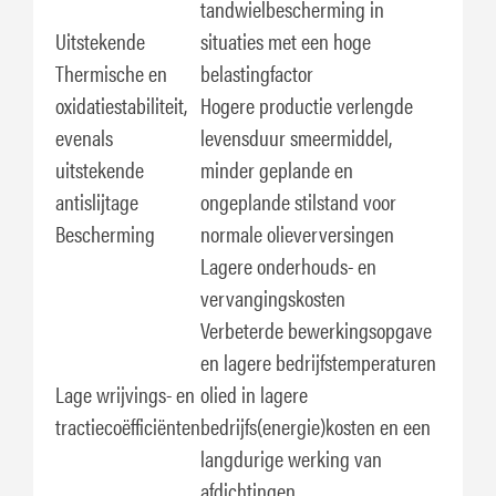
tandwielbescherming in
Uitstekende
situaties met een hoge
Thermische en
belastingfactor
oxidatiestabiliteit,
Hogere productie verlengde
evenals
levensduur smeermiddel,
uitstekende
minder geplande en
antislijtage
ongeplande stilstand voor
Bescherming
normale olieverversingen
Lagere onderhouds- en
vervangingskosten
Verbeterde bewerkingsopgave
en lagere bedrijfstemperaturen
Lage wrijvings- en
olied in lagere
tractiecoëfficiënten
bedrijfs(energie)kosten en een
langdurige werking van
afdichtingen