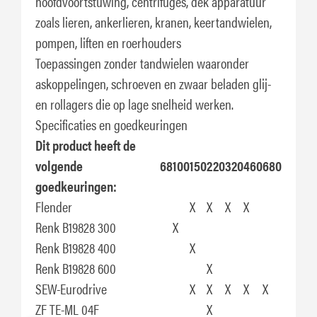
hoofdvoortstuwing, centrifuges, dek apparatuur
zoals lieren, ankerlieren, kranen, keertandwielen,
pompen, liften en roerhouders
Toepassingen zonder tandwielen waaronder
askoppelingen, schroeven en zwaar beladen glij-
en rollagers die op lage snelheid werken.
Specificaties en goedkeuringen
Dit product heeft de
volgende
68
100
150
220
320
460
680
goedkeuringen:
Flender
X
X
X
X
Renk B19828 300
X
Renk B19828 400
X
Renk B19828 600
X
SEW-Eurodrive
X
X
X
X
X
ZF TE-ML 04F
X