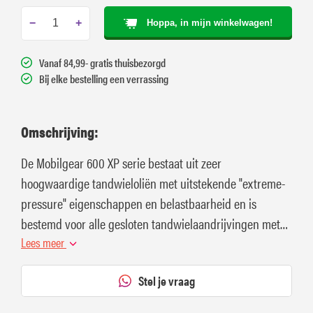
−
+
Hoppa, in mijn winkelwagen!
Vanaf 84,99- gratis thuisbezorgd
Bij elke bestelling een verrassing
Omschrijving:
De Mobilgear 600 XP serie bestaat uit zeer
hoogwaardige tandwieloliën met uitstekende "extreme-
pressure" eigenschappen en belastbaarheid en is
bestemd voor alle gesloten tandwielaandrijvingen met
omloop- of spatsmeersystemen.
Lees meer
Stel je vraag