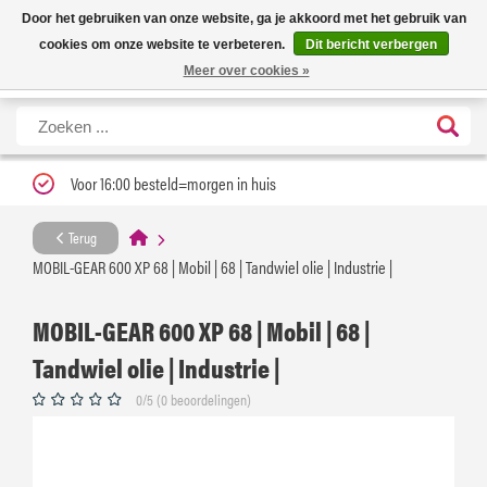
Nieuwe levertijd: 1 tot 3 werkdagen | Nu 25% korting op gehele assortiment
X
Door het gebruiken van onze website, ga je akkoord met het gebruik van
Carfume met kortingscode ''verfrissend''
cookies om onze website te verbeteren.
Dit bericht verbergen
Meer over cookies »
Voor 16:00 besteld=morgen in huis
Terug
MOBIL-GEAR 600 XP 68 | Mobil | 68 | Tandwiel olie | Industrie |
MOBIL-GEAR 600 XP 68 | Mobil | 68 |
Tandwiel olie | Industrie |
0/5 (0 beoordelingen)