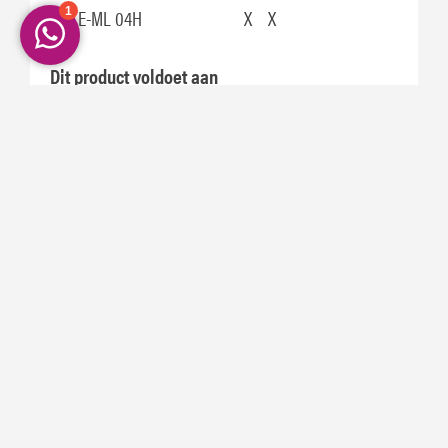
ZF TE-ML 04H
X
X
Dit product voldoet aan
of overtreft de vereisten
68
100
150
220
320
460
680
van:
AGMA 9005-F16
X
X
X
X
X
X
China GB 5903-2011, L-
X
CKC
China GB 5903-2011, L-
X
X
X
X
X
X
CKD
DIN 51517-3:2018-09
X
X
X
X
X
X
X
ISO L-CKC (ISO 12925-
X
1:2018)
ISO L-CKD (ISO 12925-
X
X
X
X
X
X
1:2018)