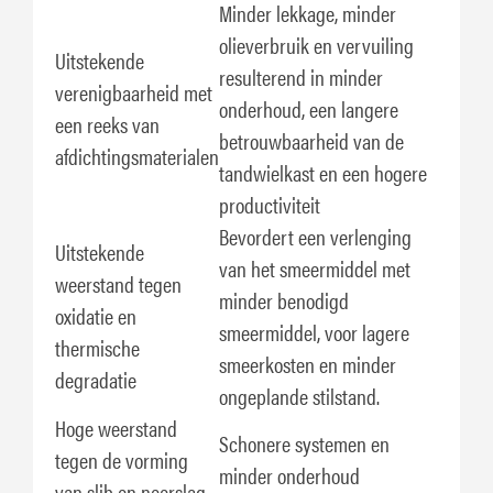
Minder lekkage, minder
olieverbruik en vervuiling
Uitstekende
resulterend in minder
verenigbaarheid met
onderhoud, een langere
een reeks van
betrouwbaarheid van de
afdichtingsmaterialen
tandwielkast en een hogere
productiviteit
Bevordert een verlenging
Uitstekende
van het smeermiddel met
weerstand tegen
minder benodigd
oxidatie en
smeermiddel, voor lagere
thermische
smeerkosten en minder
degradatie
ongeplande stilstand.
Hoge weerstand
Schonere systemen en
tegen de vorming
minder onderhoud
van slib en neerslag