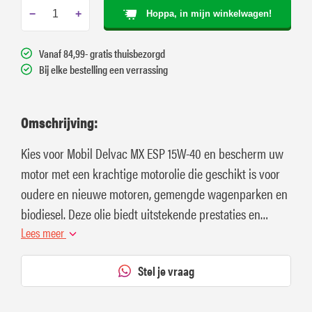
−
+
Hoppa, in mijn winkelwagen!
Vanaf 84,99- gratis thuisbezorgd
Bij elke bestelling een verrassing
Omschrijving:
Kies voor Mobil Delvac MX ESP 15W-40 en bescherm uw
motor met een krachtige motorolie die geschikt is voor
oudere en nieuwe motoren, gemengde wagenparken en
biodiesel. Deze olie biedt uitstekende prestaties en
bescherming
Lees meer
Stel je vraag