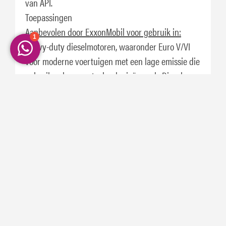
van API.
Toepassingen
Aanbevolen door ExxonMobil voor gebruik in:
Heavy-duty dieselmotoren, waaronder Euro V/VI
voor moderne voertuigen met een lage emissie die
gebruikmaken van technologieën zoals Diesel
Particulate Filter (DPF), Selective Catalytic
Reduction (SCR), Continuously Regenerating Traps
(CRT), Diesel Oxidation Catalysts (DOC) en Exhaust
Gas Recirculation (EGR)
High performance dieseltoepassingen, inclusief
turbo's met EGR technologie en dieseltoepassingen
met oudere, traditionele modellen met natuurlijke
aanzuiging.
Wegtoepassingen zoals zware vrachtwagens en
terreintoepassingen waaronder: bouw, mijnbouw,