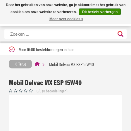
Nieuwe levertijd: 1 tot 3 werkdagen | Nu 25% korting op gehele assortiment
X
Door het gebruiken van onze website, ga je akkoord met het gebruik van
Carfume met kortingscode ''verfrissend''
cookies om onze website te verbeteren.
Dit bericht verbergen
Meer over cookies »
Voor 16:00 besteld=morgen in huis
Mobil Delvac MX ESP 15W40
Terug
Mobil Delvac MX ESP 15W40
0/5 (0 beoordelingen)