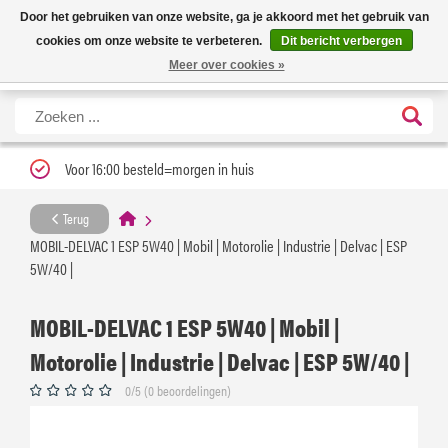
Nieuwe levertijd: 1 tot 3 werkdagen | Nu 25% korting op gehele assortiment
X
Door het gebruiken van onze website, ga je akkoord met het gebruik van
Carfume met kortingscode ''verfrissend''
cookies om onze website te verbeteren.
Dit bericht verbergen
Meer over cookies »
Voor 16:00 besteld=morgen in huis
Terug
MOBIL-DELVAC 1 ESP 5W40 | Mobil | Motorolie | Industrie | Delvac | ESP
5W/40 |
MOBIL-DELVAC 1 ESP 5W40 | Mobil |
Motorolie | Industrie | Delvac | ESP 5W/40 |
0/5 (0 beoordelingen)