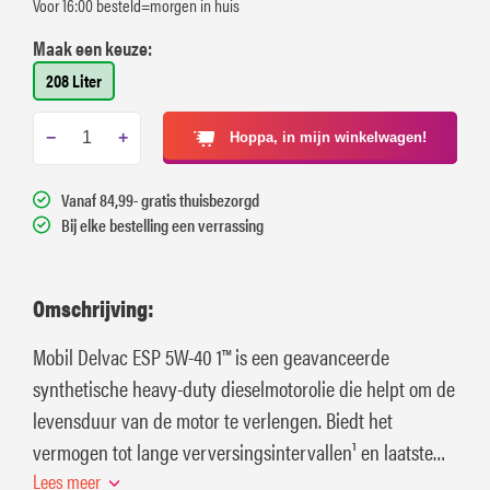
Voor 16:00 besteld=morgen in huis
Maak een keuze:
208 Liter
−
+
Hoppa, in mijn winkelwagen!
Vanaf 84,99- gratis thuisbezorgd
Bij elke bestelling een verrassing
Omschrijving:
Mobil Delvac ESP 5W-40 1™ is een geavanceerde
synthetische heavy-duty dieselmotorolie die helpt om de
levensduur van de motor te verlengen. Biedt het
vermogen tot lange verversingsintervallen¹ en laatste
brandstofbesparing² voor moderne en omstandigheden.
Lees meer