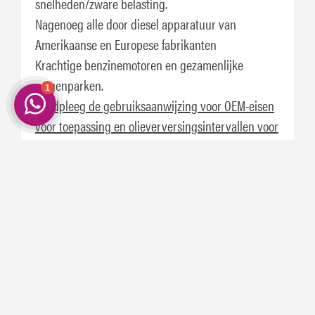
snelheden/zware belasting.
Nagenoeg alle door diesel apparatuur van
Amerikaanse en Europese fabrikanten
Krachtige benzinemotoren en gezamenlijke
wagenparken.
Raadpleeg de gebruiksaanwijzing voor OEM-eisen
voor toepassing en olieverversingsintervallen voor
uw voertuig of apparatuur.
² Vergeleken met een SAE 15W-40 motorolie. De
werkelijke besparing is afhankelijk van het soort
motor, buitentemperatuur, rijomstandigheden en
de besparing van uw huidige motorolie.
³ Gebaseerd op PC-11 industrietestgegevens.
Specificaties en goedkeuringen