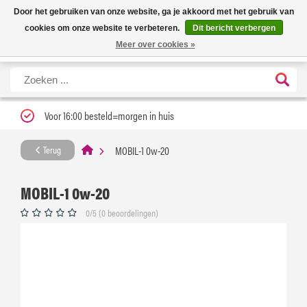
Nieuwe levertijd: 1 tot 3 werkdagen | Nu 25% korting op gehele assortiment
X
Door het gebruiken van onze website, ga je akkoord met het gebruik van
Carfume met kortingscode ''verfrissend''
cookies om onze website te verbeteren.
Dit bericht verbergen
Meer over cookies »
Voor 16:00 besteld=morgen in huis
MOBIL-1 0w-20
Terug
MOBIL-1 0w-20
0/5 (0 beoordelingen)