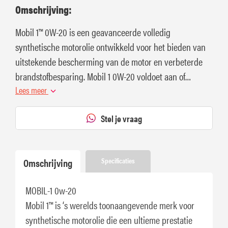
Omschrijving:
Mobil 1™ 0W-20 is een geavanceerde volledig
synthetische motorolie ontwikkeld voor het bieden van
uitstekende bescherming van de motor en verbeterde
brandstofbesparing. Mobil 1 0W-20 voldoet aan of
overtreft de vereisten van verschillende
Lees meer
voertuigfabrikan
Stel je vraag
Omschrijving
Specificaties
MOBIL-1 0w-20
Mobil 1™ is ‘s werelds toonaangevende merk voor
synthetische motorolie die een ultieme prestatie