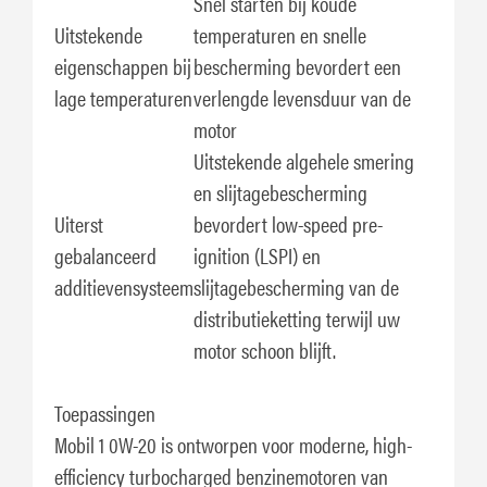
Snel starten bij koude
Uitstekende
temperaturen en snelle
eigenschappen bij
bescherming bevordert een
lage temperaturen
verlengde levensduur van de
motor
Uitstekende algehele smering
en slijtagebescherming
Uiterst
bevordert low-speed pre-
gebalanceerd
ignition (LSPI) en
additievensysteem
slijtagebescherming van de
distributieketting terwijl uw
motor schoon blijft.
Toepassingen
Mobil 1 0W-20 is ontworpen voor moderne, high-
efficiency turbocharged benzinemotoren van