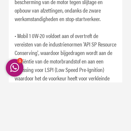
bescherming van de motor tegen slijtage en
opbouw van afzettingen, ondanks de zware
werkomstandigheden en stop-startverkeer.
• Mobil 1 0W-20 voldoet aan of overtreft de
vereisten van de industrienormen 'API SP Resource
Conserving', waardoor bijgedragen wordt aan de
efficiëntie van de motorbrandstof en aan een
oplossing voor LSPI (Low Speed Pre-Ignition)
waardoor het de voorkeur heeft voor verkleinde
direct injection turbocharged benzinemotoren.
• Mobil 1 0W-20 kan gebruikt worden voor veel
rijstijlen en omstandigheden, van mild tot zwaar,
waar een SAE 0W-20 of SAE 5W-20 motorolie
aanbevolen wordt. Het is niet geschikt voor