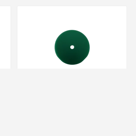
Libric Polijstpad | Cutting | PPI65 | Groen
12,
59
ad!
Op voorraad!