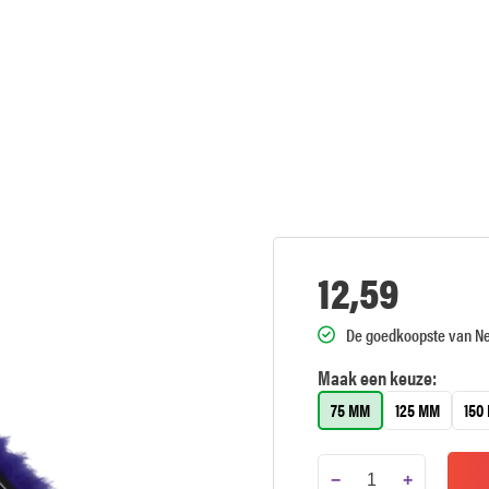
12,59
De goedkoopste van N
Maak een keuze:
75 MM
125 MM
150
−
+