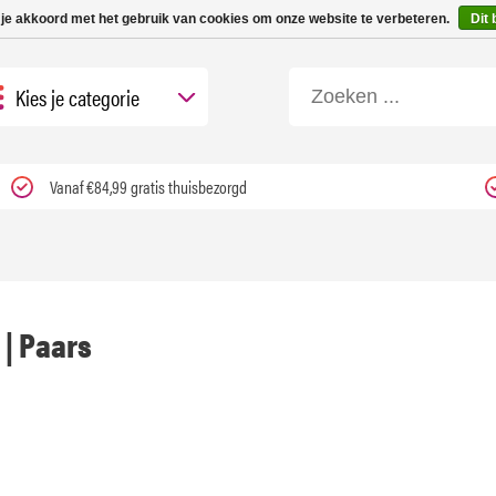
 tot 3 werkdagen | Nu 25% korting op gehele assortiment Carfume met kortings
 je akkoord met het gebruik van cookies om onze website te verbeteren.
Dit 
Kies je categorie
Vanaf €84,99 gratis thuisbezorgd
 | Paars