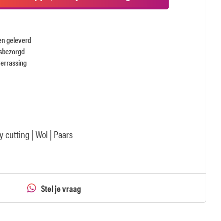
en geleverd
isbezorgd
verrassing
y cutting | Wol | Paars
Stel je vraag