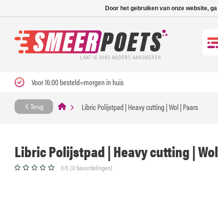
Nieuwe levertijd: 1
Door het gebruiken van onze website, ga
LAAT JE NIKS ANDERS AANSMEREN
Voor 16:00 besteld=morgen in huis
Libric Polijstpad | Heavy cutting | Wol | Paars
Terug
Libric Polijstpad | Heavy cutting | Wol
0/5 (0 beoordelingen)