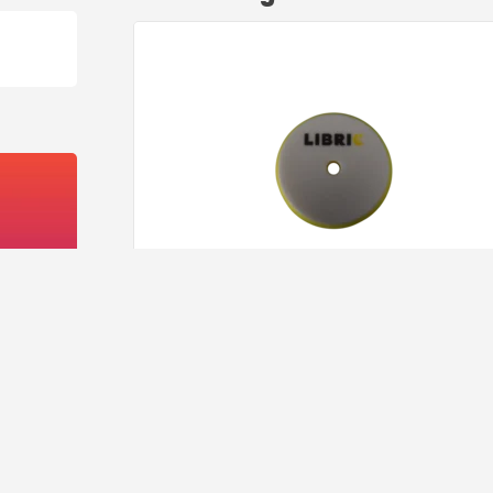
Libric Polijstpad | Polishing | PPI75 | Geel
12,
59
Op voorra