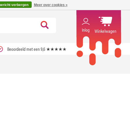
code ''verfrissend''
X
bericht verbergen
Meer over cookies »
Inlog
Winkelwagen
Beoordeeld met een 9,6 ★★★★★