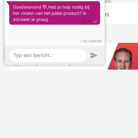
Libric Polijstpad | Heavy cutting | Wol | Paars
Stel je vraag:
Mail
Instagram
Bel
App