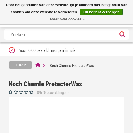
Nieuwe levertijd: 1 tot 3 werkdagen | Nu 25% korting op gehele assortiment
X
Door het gebruiken van onze website, ga je akkoord met het gebruik van
Carfume met kortingscode ''verfrissend''
cookies om onze website te verbeteren.
Dit bericht verbergen
Meer over cookies »
Voor 16:00 besteld=morgen in huis
Koch Chemie ProtectorWax
Terug
Koch Chemie ProtectorWax
0/5 (0 beoordelingen)