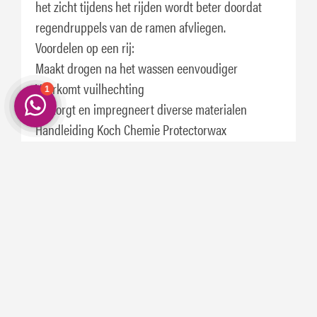
het zicht tijdens het rijden wordt beter doordat
regendruppels van de ramen afvliegen.
Voordelen op een rij:
Maakt drogen na het wassen eenvoudiger
Voorkomt vuilhechting
Verzorgt en impregneert diverse materialen
Handleiding Koch Chemie Protectorwax
Meng 30 ml product per 1 liter water
Breng aan op een nat voertuig met drukspuit of
schuimsproeier
Laat kort inwerken
Spoel grondig na met hoge druk om vlekken te
voorkomen
Meng alleen voor één behandeling (niet bewaren)