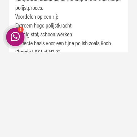
polijstproces.
Voordelen op een rij:
Extreem hoge polijstkracht
Weinig stof, schoon werken
Perfecte basis voor een fijne polish zoals Koch
Chemie F6.01 of M3.02
Toepassingstips:
Gebruik een harde polijstpad
Werk in kleine secties voor optimaal resultaat
Koch Chemie H9.02 Heavy Cut is dé oplossing om
verweerde lak weer in topconditie te brengen.
Bestel nu en ervaar professionele kwaliteit!