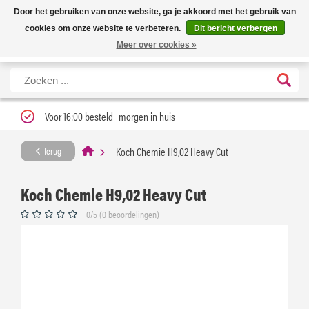
Nieuwe levertijd: 1 tot 3 werkdagen | Nu 25% korting op gehele assortiment
X
Door het gebruiken van onze website, ga je akkoord met het gebruik van
Carfume met kortingscode ''verfrissend''
cookies om onze website te verbeteren.
Dit bericht verbergen
Meer over cookies »
Voor 16:00 besteld=morgen in huis
Koch Chemie H9,02 Heavy Cut
Terug
Koch Chemie H9,02 Heavy Cut
0/5 (0 beoordelingen)