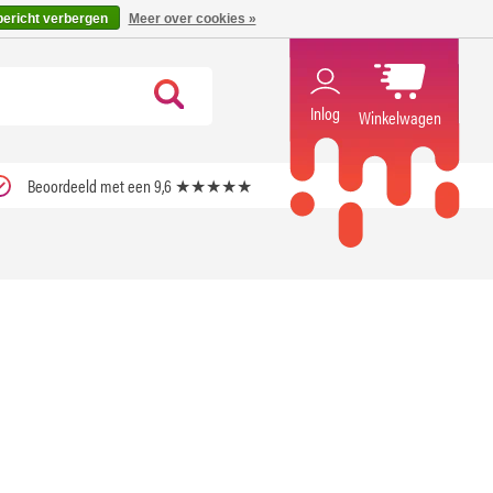
code ''verfrissend''
X
bericht verbergen
Meer over cookies »
Inlog
Winkelwagen
Beoordeeld met een 9,6 ★★★★★