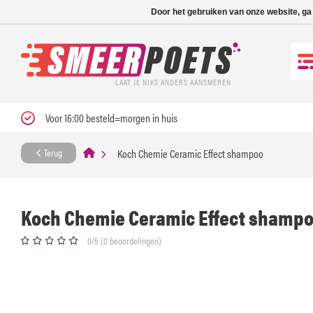
Nieuwe levertijd: 1
Door het gebruiken van onze website, ga
LAAT JE NIKS ANDERS AANSMEREN
Voor 16:00 besteld=morgen in huis
Koch Chemie Ceramic Effect shampoo
Terug
Koch Chemie Ceramic Effect shamp
0/5 (0 beoordelingen)