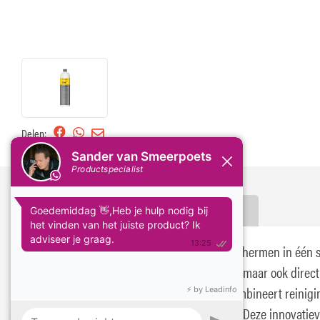
Delen:
Omschrijving
Specificaties
Ceramic Effect Shampoo, Reinigen én beschermen in één 
Wil je jouw auto niet alleen schoonmaken, maar ook direct
beschermen? Ceramic Effect Shampoo combineert reinigi
verzegeling in één eenvoudige handeling. Deze innovatie