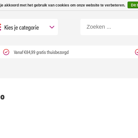
 tot 3 werkdagen | Nu 25% korting op gehele assortiment Carfume met kortings
 je akkoord met het gebruik van cookies om onze website te verbeteren.
Dit 
Kies je categorie
Vanaf €84,99 gratis thuisbezorgd
oo