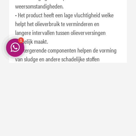
weersomstandigheden.
• Het product heeft een lage vluchtigheid welke
helpt het olieverbruik te verminderen en
langere intervallen tussen olieverversingen
mogelijk maakt.
• Detergerende componenten helpen de vorming
van sludge en andere schadelijke stoffen
te verminderen. De olie helpt bij het voorkomen
van “ring sticking” en houdt de zuigers
schoon.
SPECIFICATIES
• ACEA A3/B4
• API SN
• MB-Approval 229.3