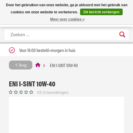
Nieuwe levertijd: 1 tot 3 werkdagen | Nu 25% korting op gehele assortiment
X
Door het gebruiken van onze website, ga je akkoord met het gebruik van
Carfume met kortingscode ''verfrissend''
cookies om onze website te verbeteren.
Dit bericht verbergen
Meer over cookies »
Voor 16:00 besteld=morgen in huis
ENI I-SINT 10W-40
Terug
ENI I-SINT 10W-40
0/5 (0 beoordelingen)