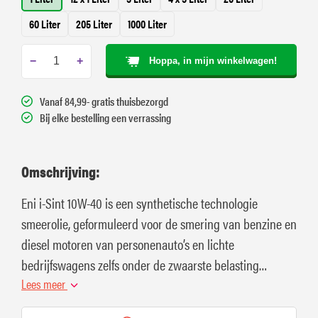
60 Liter
205 Liter
1000 Liter
−
+
Hoppa, in mijn winkelwagen!
Vanaf 84,99- gratis thuisbezorgd
Bij elke bestelling een verrassing
Omschrijving:
Eni i-Sint 10W-40 is een synthetische technologie
smeerolie, geformuleerd voor de smering van benzine en
diesel motoren van personenauto’s en lichte
bedrijfswagens zelfs onder de zwaarste belasting
condities.
Lees meer