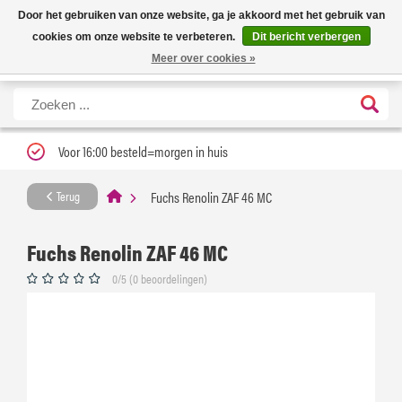
Nieuwe levertijd: 1 tot 3 werkdagen | Nu 25% korting op gehele assortiment
X
Door het gebruiken van onze website, ga je akkoord met het gebruik van
Carfume met kortingscode ''verfrissend''
cookies om onze website te verbeteren.
Dit bericht verbergen
Meer over cookies »
Voor 16:00 besteld=morgen in huis
Fuchs Renolin ZAF 46 MC
Terug
Fuchs Renolin ZAF 46 MC
0/5 (0 beoordelingen)