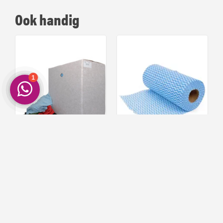
Ook handig
Bonte Tricot Poetslappen 10kg
Benson Schoonmaakdoekjes
op Rol - 50 stuks
99
67
17,
4,
Op voorraad!
Op voorraad!