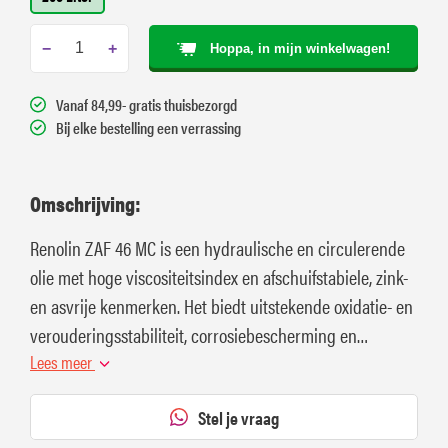
−
+
Hoppa, in mijn winkelwagen!
Vanaf 84,99- gratis thuisbezorgd
Bij elke bestelling een verrassing
Omschrijving:
Renolin ZAF 46 MC is een hydraulische en circulerende
olie met hoge viscositeitsindex en afschuifstabiele, zink-
en asvrije kenmerken. Het biedt uitstekende oxidatie- en
verouderingsstabiliteit, corrosiebescherming en
slijtagebescherming.
Lees meer
Stel je vraag