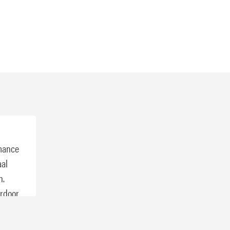
rmance
aal
n.
ardoor
ijft,