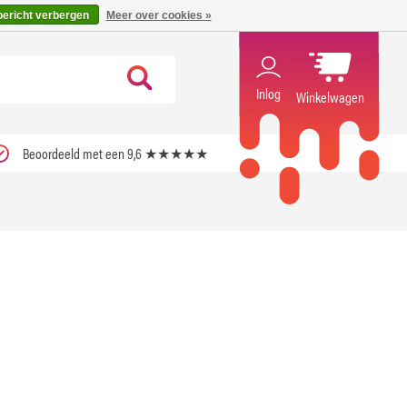
code ''verfrissend''
X
bericht verbergen
Meer over cookies »
Inlog
Winkelwagen
Beoordeeld met een 9,6 ★★★★★