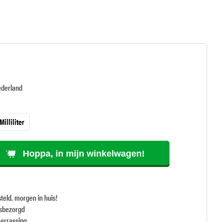
ederland
Milliliter
Hoppa, in mijn winkelwagen!
teld. morgen in huis!
isbezorgd
verrassing