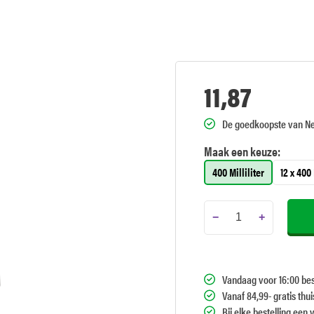
11,87
De goedkoopste van N
Maak een keuze:
400 Milliliter
12 x 400 
−
+
Vandaag voor 16:00 bes
Vanaf 84,99- gratis thu
Bij elke bestelling een 