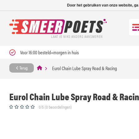
Nieuwe levertijd: 1
Door het gebruiken van onze website, ga
LAAT JE NIKS ANDERS AANSMEREN
Voor 16:00 besteld=morgen in huis
Eurol Chain Lube Spray Road & Racing
Terug
Eurol Chain Lube Spray Road & Raci
0/5 (0 beoordelingen)