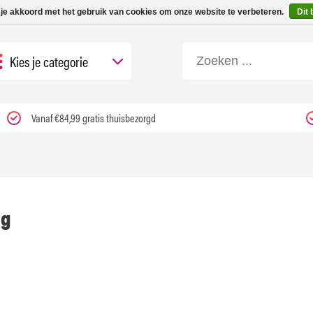
 tot 3 werkdagen | Nu 25% korting op gehele assortiment Carfume met kortings
 je akkoord met het gebruik van cookies om onze website te verbeteren.
Dit 
Kies je categorie
Vanaf €84,99 gratis thuisbezorgd
ng