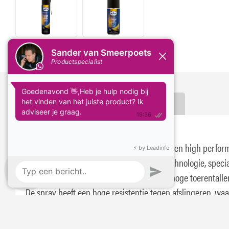
Delen:
Omschrijving
Specificaties
Eurol Chain Lube Spray Road & Racing
Eurol Chain Lube Spray Road & Racing is een high perfo
kettingspray met Triple-Tech additieventechnologie, speci
ontwikkeld voor kettingen die draaien bij hoge toerentalle
De spray heeft een hoge resistentie tegen afslingeren, wa
een lange en duurzame smering van de ketting behouden bl
zelfs tijdens intensief gebruik. Dankzij de uitstekende