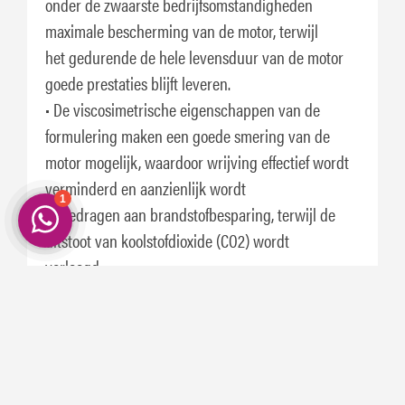
onder de zwaarste bedrijfsomstandigheden
maximale bescherming van de motor, terwijl
het gedurende de hele levensduur van de motor
goede prestaties blijft leveren.
• De viscosimetrische eigenschappen van de
formulering maken een goede smering van de
motor mogelijk, waardoor wrijving effectief wordt
verminderd en aanzienlijk wordt
bijgedragen aan brandstofbesparing, terwijl de
uitstoot van koolstofdioxide (CO2) wordt
verlaagd.
• Eni i-Sint tech P 5W-30 blijft bijzonder goed
vloeibaar bij lage temperaturen, met een
betere smering, betere koudstartprestaties en
zuiniger brandstofverbruik bij het opstarten
van de motor als resultaat.