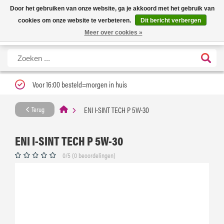
Nieuwe levertijd: 1 tot 3 werkdagen | Nu 25% korting op gehele assortiment
X
Door het gebruiken van onze website, ga je akkoord met het gebruik van
Carfume met kortingscode ''verfrissend''
cookies om onze website te verbeteren.
Dit bericht verbergen
Meer over cookies »
Voor 16:00 besteld=morgen in huis
ENI I-SINT TECH P 5W-30
Terug
ENI I-SINT TECH P 5W-30
0/5 (0 beoordelingen)