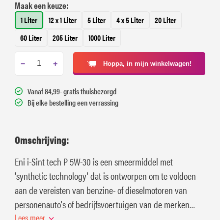
Maak een keuze:
1 Liter
12 x 1 Liter
5 Liter
4 x 5 Liter
20 Liter
60 Liter
205 Liter
1000 Liter
−
+
Hoppa, in mijn winkelwagen!
Vanaf 84,99- gratis thuisbezorgd
Bij elke bestelling een verrassing
Omschrijving:
Eni i-Sint tech P 5W-30 is een smeermiddel met
'synthetic technology' dat is ontworpen om te voldoen
aan de vereisten van benzine- of dieselmotoren van
personenauto's of bedrijfsvoertuigen van de merken
Peugeot en Citroën.
Lees meer