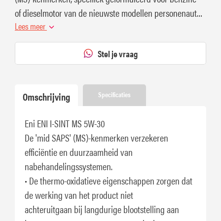
of dieselmotor van de nieuwste modellen personenauto's
en lichte busjes.
Lees meer
Stel je vraag
Omschrijving
Specificaties
Eni ENI I-SINT MS 5W-30
De 'mid SAPS' (MS)-kenmerken verzekeren
efficiëntie en duurzaamheid van
nabehandelingssystemen.
• De thermo-oxidatieve eigenschappen zorgen dat
de werking van het product niet
achteruitgaan bij langdurige blootstelling aan