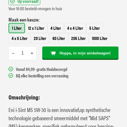
Op voorraad!
Voor 16:00 besteld=morgen in huis
Maak een keuze:
1 Liter
12 x 1 Liter
4 Liter
4 x 4 Liter
5 Liter
4 x 5 Liter
20 Liter
60 Liter
205 Liter
1000 Liter
−
+
Hoppa, in mijn winkelwagen!
Vanaf 84,99- gratis thuisbezorgd
Bij elke bestelling een verrassing
Omschrijving:
Eni i-Sint MS 5W-30 is een innovatief,op synthetische
technologie gebaseerd smeermiddel met “Mid SAPS”
(MS)-kenmerken, specifiek geformuleerd voor benzine-