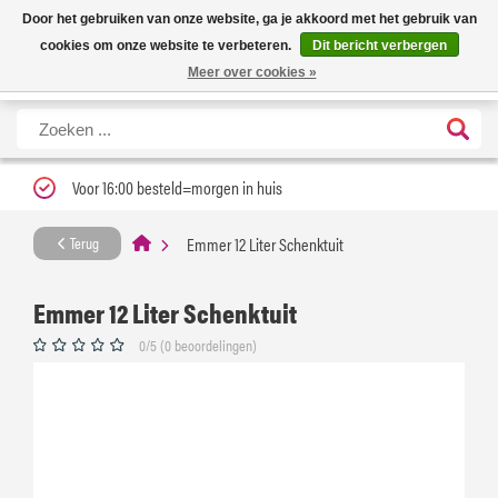
Nieuwe levertijd: 1 tot 3 werkdagen | Nu 25% korting op gehele assortiment
X
Door het gebruiken van onze website, ga je akkoord met het gebruik van
Carfume met kortingscode ''verfrissend''
cookies om onze website te verbeteren.
Dit bericht verbergen
Meer over cookies »
Voor 16:00 besteld=morgen in huis
Emmer 12 Liter Schenktuit
Terug
Emmer 12 Liter Schenktuit
0/5 (0 beoordelingen)