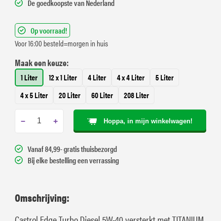
De goedkoopste van Nederland
Op voorraad!
Voor 16:00 besteld=morgen in huis
Maak een keuze:
1 Liter
12 x 1 Liter
4 Liter
4 x 4 Liter
5 Liter
4 x 5 Liter
20 Liter
60 Liter
208 Liter
−
+
Hoppa, in mijn winkelwagen!
Vanaf 84,99- gratis thuisbezorgd
Bij elke bestelling een verrassing
Omschrijving:
Castrol Edge Turbo Diesel 5W-40 versterkt met TITANIUM