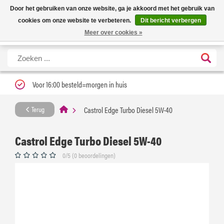
Nieuwe levertijd: 1 tot 3 werkdagen | Nu 25% korting op gehele assortiment
X
Door het gebruiken van onze website, ga je akkoord met het gebruik van
Carfume met kortingscode ''verfrissend''
cookies om onze website te verbeteren.
Dit bericht verbergen
Meer over cookies »
Voor 16:00 besteld=morgen in huis
Castrol Edge Turbo Diesel 5W-40
Terug
Castrol Edge Turbo Diesel 5W-40
0/5 (0 beoordelingen)