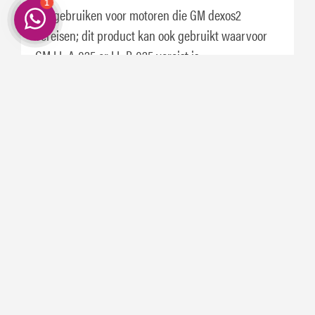
*Te gebruiken voor motoren die GM dexos2
vereisen; dit product kan ook gebruikt waarvoor
GM LL-A-025 or LL-B-025 vereist is.
AANBEVOLEN DOOR TOONAANGEVENDE
AUTOFABRIKANTEN:
AUDI
FIAT
HYUNDAI
MERCEDES-BENZ
OPEL/GM/VAUXHALL
RENAULT
SEAT
ŠKODA
SMART
VOLKSWAGEN