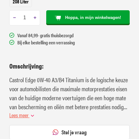
208 Liter
−
+
Hoppa, in mijn winkelwagen!
Vanaf 84,99- gratis thuisbezorgd
Bij elke bestelling een verrassing
Omschrijving:
Castrol Edge 0W-40 A3/B4 Titanium is de logische keuze
voor automobilisten die maximale motorprestaties eisen
van de huidige moderne voertuigen die een hoge mate
van bescherming en oliën met betere prestaties nodig
hebben.
Lees meer
Stel je vraag