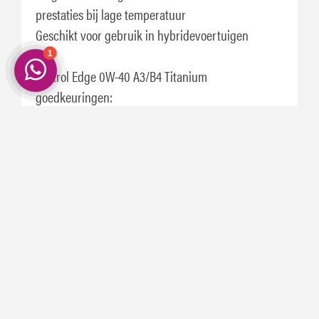
prestaties bij lage temperatuur
Geschikt voor gebruik in hybridevoertuigen
Castrol Edge 0W-40 A3/B4 Titanium
goedkeuringen:
ACEA A3/B3, A3/B4
API CF/SN
Mercedes Benz MB-Approval 229.3/ 229.5
Porsche A40
Volkswagen/Audi/Seat/Skoda VW 502 00 / 505 00
Voldoet aan de eisen van Ford WSS-M2C937-A