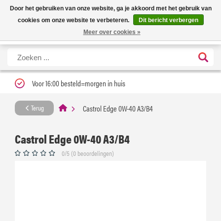
Nieuwe levertijd: 1 tot 3 werkdagen | Nu 25% korting op gehele assortiment
X
Door het gebruiken van onze website, ga je akkoord met het gebruik van
Carfume met kortingscode ''verfrissend''
cookies om onze website te verbeteren.
Dit bericht verbergen
Meer over cookies »
Voor 16:00 besteld=morgen in huis
Castrol Edge 0W-40 A3/B4
Terug
Castrol Edge 0W-40 A3/B4
0/5 (0 beoordelingen)