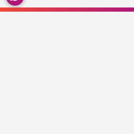
Schrijf je nu in. En ontvang 5% korting op
je eerste aankoop!
Info@smeerpoets.nl
Binnen 2 werkdagen een reactie