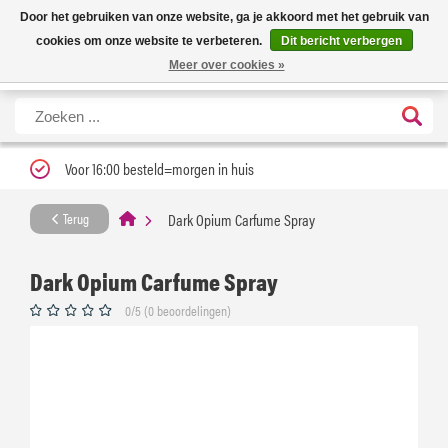
Nieuwe levertijd: 1 tot 3 werkdagen | Nu 25% korting op gehele assortiment
X
Door het gebruiken van onze website, ga je akkoord met het gebruik van
Carfume met kortingscode ''verfrissend''
cookies om onze website te verbeteren.
Dit bericht verbergen
Meer over cookies »
Voor 16:00 besteld=morgen in huis
Dark Opium Carfume Spray
Terug
Dark Opium Carfume Spray
0/5 (0 beoordelingen)