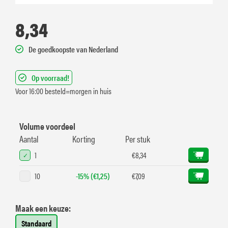
8,34
De goedkoopste van Nederland
Op voorraad!
Voor 16:00 besteld=morgen in huis
Volume voordeel
Aantal
Korting
Per stuk
1
€8,34
10
-15% (€1,25)
€7,09
Maak een keuze:
Standaard