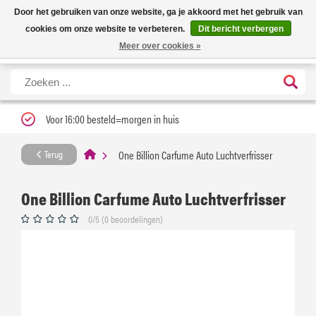
Nieuwe levertijd: 1 tot 3 werkdagen | Nu 25% korting op gehele assortiment
X
Door het gebruiken van onze website, ga je akkoord met het gebruik van
Carfume met kortingscode ''verfrissend''
cookies om onze website te verbeteren.
Dit bericht verbergen
Meer over cookies »
Voor 16:00 besteld=morgen in huis
One Billion Carfume Auto Luchtverfrisser
Terug
One Billion Carfume Auto Luchtverfrisser
0/5 (0 beoordelingen)