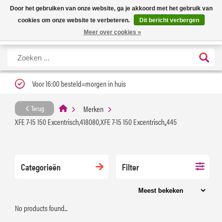
Nieuwe levertijd: 1 tot 3 werkdagen | Nu 25% korting op gehele assortiment
X
Door het gebruiken van onze website, ga je akkoord met het gebruik van
Carfume met kortingscode ''verfrissend''
cookies om onze website te verbeteren.
Dit bericht verbergen
Meer over cookies »
Voor 16:00 besteld=morgen in huis
Merken
Terug
XFE 7-15 150 Excentrisch,418080,XFE 7-15 150 Excentrisch,,445
Categorieën
Filter
No products found...