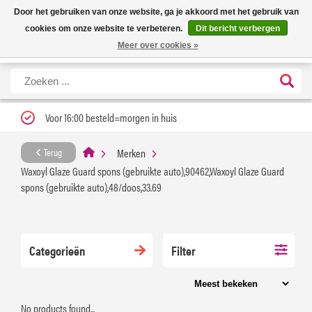
Nieuwe levertijd: 1 tot 3 werkdagen | Nu 25% korting op gehele assortiment
X
Door het gebruiken van onze website, ga je akkoord met het gebruik van
Carfume met kortingscode ''verfrissend''
cookies om onze website te verbeteren.
Dit bericht verbergen
Meer over cookies »
Voor 16:00 besteld=morgen in huis
Merken
Terug
Waxoyl Glaze Guard spons (gebruikte auto),90462,Waxoyl Glaze Guard
spons (gebruikte auto),48/doos,33.69
Categorieën
Filter
No products found...