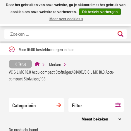
Nieuwe levertijd: 1 tot 3 werkdagen | Nu 25% korting op gehele assortiment
X
Door het gebruiken van onze website, ga je akkoord met het gebruik van
Carfume met kortingscode ''verfrissend''
cookies om onze website te verbeteren.
Dit bericht verbergen
Meer over cookies »
Voor 16:00 besteld=morgen in huis
Merken
Terug
VC 6 L MC 18.0 Accu-compact Stofzuiger,481491,VC 6 L MC 18.0 Accu-
compact Stofzuiger,,198
Categorieën
Filter
No products found...