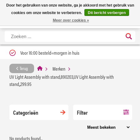
Nieuwe levertijd: 1 tot 3 werkdagen | Nu 25% korting op gehele assortiment
X
Door het gebruiken van onze website, ga je akkoord met het gebruik van
Carfume met kortingscode ''verfrissend''
cookies om onze website te verbeteren.
Dit bericht verbergen
Meer over cookies »
Voor 16:00 besteld=morgen in huis
Merken
Terug
UV Light Assembly with stand,890203,UV Light Assembly with
stand,,299.95
Categorieën
Filter
No products found...