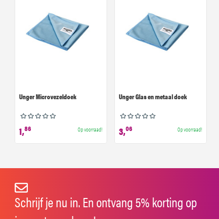
Unger Microvezeldoek
Unger Glas en metaal doek
86
06
1,
3,
Op voorraad!
Op voorraad!
Schrijf je nu in. En ontvang 5% korting op