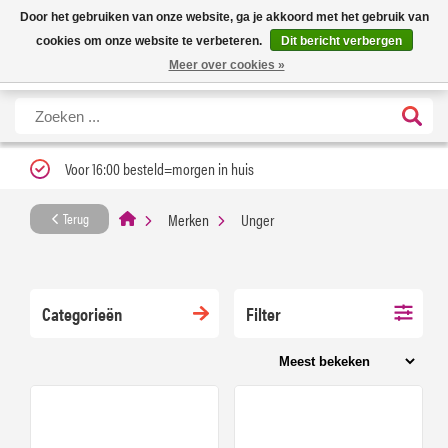
Nieuwe levertijd: 1 tot 3 werkdagen | Nu 25% korting op gehele assortiment
X
Door het gebruiken van onze website, ga je akkoord met het gebruik van
Carfume met kortingscode ''verfrissend''
cookies om onze website te verbeteren.
Dit bericht verbergen
Meer over cookies »
Voor 16:00 besteld=morgen in huis
Merken
Unger
Terug
Categorieën
Filter