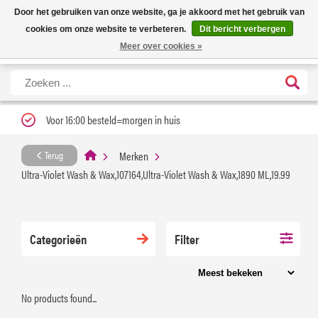
Nieuwe levertijd: 1 tot 3 werkdagen | Nu 25% korting op gehele assortiment
X
Door het gebruiken van onze website, ga je akkoord met het gebruik van
Carfume met kortingscode ''verfrissend''
cookies om onze website te verbeteren.
Dit bericht verbergen
Meer over cookies »
Voor 16:00 besteld=morgen in huis
Merken
Terug
Ultra-Violet Wash & Wax,107164,Ultra-Violet Wash & Wax,1890 ML,19.99
Categorieën
Filter
No products found...