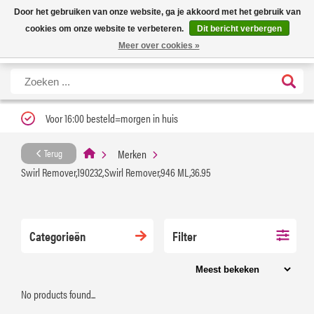
Nieuwe levertijd: 1 tot 3 werkdagen | Nu 25% korting op gehele assortiment
X
Door het gebruiken van onze website, ga je akkoord met het gebruik van
Carfume met kortingscode ''verfrissend''
cookies om onze website te verbeteren.
Dit bericht verbergen
Meer over cookies »
Voor 16:00 besteld=morgen in huis
Merken
Terug
Swirl Remover,190232,Swirl Remover,946 ML,36.95
Categorieën
Filter
No products found...