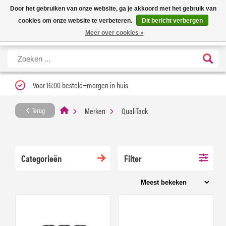
Nieuwe levertijd: 1 tot 3 werkdagen | Nu 25% korting op gehele assortiment
X
Door het gebruiken van onze website, ga je akkoord met het gebruik van
Carfume met kortingscode ''verfrissend''
cookies om onze website te verbeteren.
Dit bericht verbergen
Meer over cookies »
Voor 16:00 besteld=morgen in huis
Merken
QualiTack
Terug
Categorieën
Filter