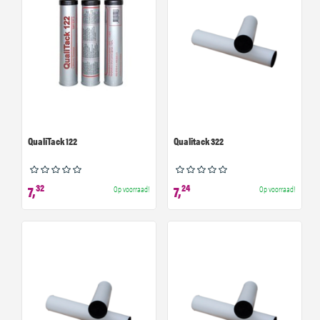
QualiTack 122
Qualitack 322
32
24
7,
7,
Op voorraad!
Op voorraad!