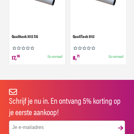
Qualitack 3112 SG
QualiTack 3112
16
71
17,
8,
Op voorraad!
Op voorraad!
Schrijf je nu in. En ontvang 5% korting op
je eerste aankoop!