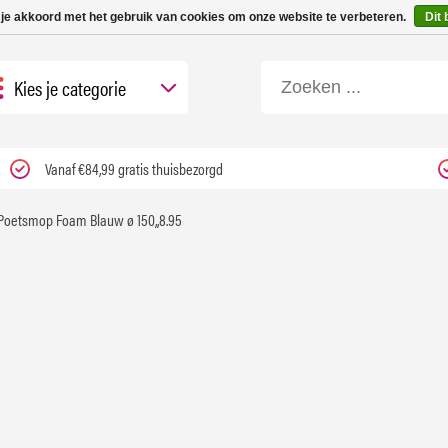
 tot 3 werkdagen | Nu 25% korting op gehele assortiment Carfume met kortings
 je akkoord met het gebruik van cookies om onze website te verbeteren.
Dit 
Kies je categorie
Vanaf €84,99 gratis thuisbezorgd
Poetsmop Foam Blauw ø 150,,8.95