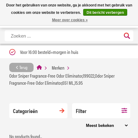
Nieuwe levertijd: 1 tot 3 werkdagen | Nu 25% korting op gehele assortiment
X
Door het gebruiken van onze website, ga je akkoord met het gebruik van
Carfume met kortingscode ''verfrissend''
cookies om onze website te verbeteren.
Dit bericht verbergen
Meer over cookies »
Voor 16:00 besteld=morgen in huis
Merken
Terug
Odor Sniper Fragrance-Free Odor Eliminator,199022,Odor Sniper
Fragrance-Free Odor Eliminator,651 ML,15.95
Categorieën
Filter
No products found...