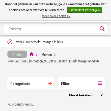
Nieuwe levertijd: 1 tot 3 werkdagen | Nu 25% korting op gehele assortiment
X
Door het gebruiken van onze website, ga je akkoord met het gebruik van
Carfume met kortingscode ''verfrissend''
cookies om onze website te verbeteren.
Dit bericht verbergen
Meer over cookies »
Voor 16:00 besteld=morgen in huis
Merken
Terug
New Car Odor Eliminator,122401,New Car Odor Eliminator,gallon,51.96
Categorieën
Filter
No products found...