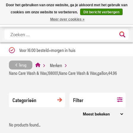
Nieuwe levertijd: 1 tot 3 werkdagen | Nu 25% korting op gehele assortiment
X
Door het gebruiken van onze website, ga je akkoord met het gebruik van
Carfume met kortingscode ''verfrissend''
cookies om onze website te verbeteren.
Dit bericht verbergen
Meer over cookies »
Voor 16:00 besteld=morgen in huis
Merken
Terug
Nano Care Wash & Wax,198001,Nano Care Wash & Wax,gallon,44.96
Categorieën
Filter
No products found...