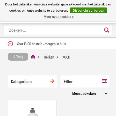
Nieuwe levertijd: 1 tot 3 werkdagen | Nu 25% korting op gehele assortiment
X
Door het gebruiken van onze website, ga je akkoord met het gebruik van
Carfume met kortingscode ''verfrissend''
cookies om onze website te verbeteren.
Dit bericht verbergen
Meer over cookies »
Voor 16:00 besteld=morgen in huis
Merken
KOCH
Terug
Categorieën
Filter