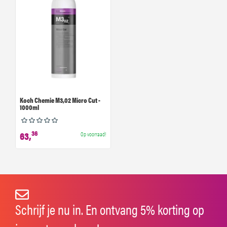
Koch Chemie M3,02 Micro Cut -
1000ml
36
63,
Op voorraad!
Schrijf je nu in. En ontvang 5% korting op