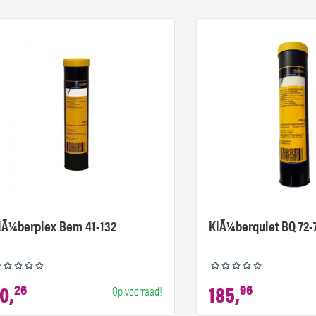
lÃ¼berplex Bem 41-132
KlÃ¼berquiet BQ 72-
0,
26
185,
96
Op voorraad!