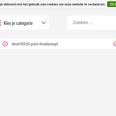
 tot 3 werkdagen | Nu 25% korting op gehele assortiment Carfume met kortings
 je akkoord met het gebruik van cookies om onze website te verbeteren.
Dit 
Kies je categorie
Vanaf €84,99 gratis thuisbezorgd