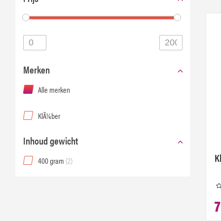
Merken
Alle merken
KlÃ¼ber
Inhoud gewicht
K
400 gram
(2)
7