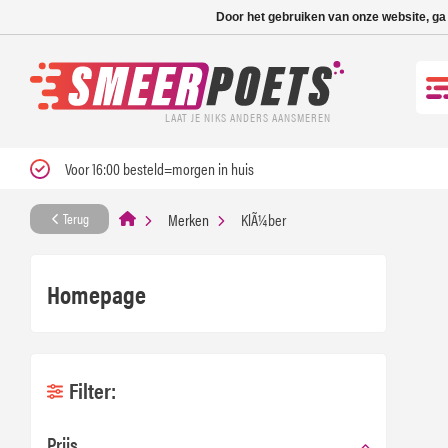
Nieuwe levertijd: 1
Door het gebruiken van onze website, ga
LAAT JE NIKS ANDERS AANSMEREN
Voor 16:00 besteld=morgen in huis
Merken
KlÃ¼ber
Terug
Homepage
Filter:
Prijs