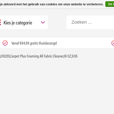
 tot 3 werkdagen | Nu 25% korting op gehele assortiment Carfume met kortings
 je akkoord met het gebruik van cookies om onze website te verbeteren.
Dit 
Kies je categorie
Vanaf €84,99 gratis thuisbezorgd
,110220,Carpet Plus Foaming All Fabric Cleaner,18 OZ,9.95