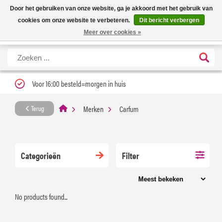
Nieuwe levertijd: 1 tot 3 werkdagen | Nu 25% korting op gehele assortiment
X
Door het gebruiken van onze website, ga je akkoord met het gebruik van
Carfume met kortingscode ''verfrissend''
cookies om onze website te verbeteren.
Dit bericht verbergen
Meer over cookies »
Voor 16:00 besteld=morgen in huis
Merken
Carfum
Terug
Categorieën
Filter
No products found...