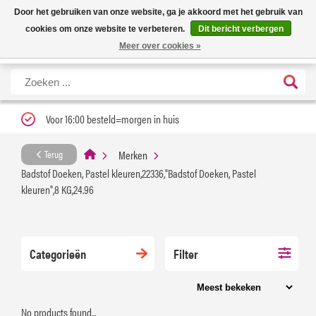
Nieuwe levertijd: 1 tot 3 werkdagen | Nu 25% korting op gehele assortiment
X
Door het gebruiken van onze website, ga je akkoord met het gebruik van
Carfume met kortingscode ''verfrissend''
cookies om onze website te verbeteren.
Dit bericht verbergen
Meer over cookies »
Voor 16:00 besteld=morgen in huis
Merken
Terug
Badstof Doeken, Pastel kleuren,22336,"Badstof Doeken, Pastel
kleuren",8 KG,24.96
Categorieën
Filter
No products found...