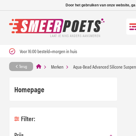
Nieuwe levertijd: 1
Door het gebruiken van onze website, ga
LAAT JE NIKS ANDERS AANSMEREN
Voor 16:00 besteld=morgen in huis
Merken
Aqua-Bead Advanced Silicone Suspens
Terug
Homepage
Filter:
Prijs