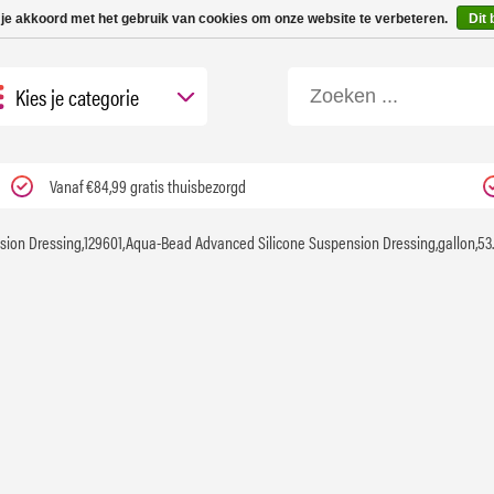
 tot 3 werkdagen | Nu 25% korting op gehele assortiment Carfume met kortings
 je akkoord met het gebruik van cookies om onze website te verbeteren.
Dit 
Kies je categorie
Vanaf €84,99 gratis thuisbezorgd
ion Dressing,129601,Aqua-Bead Advanced Silicone Suspension Dressing,gallon,53