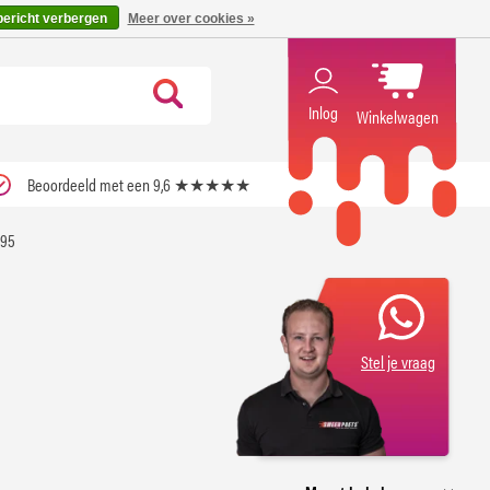
code ''verfrissend''
X
bericht verbergen
Meer over cookies »
Inlog
Winkelwagen
Beoordeeld met een 9,6 ★★★★★
.95
Stel je vraag