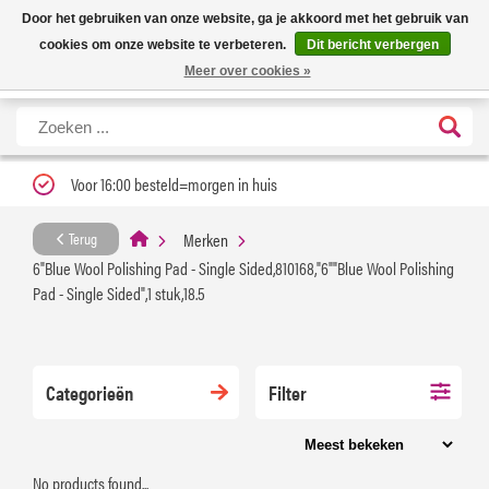
Nieuwe levertijd: 1 tot 3 werkdagen | Nu 25% korting op gehele assortiment
X
Door het gebruiken van onze website, ga je akkoord met het gebruik van
Carfume met kortingscode ''verfrissend''
cookies om onze website te verbeteren.
Dit bericht verbergen
Meer over cookies »
Voor 16:00 besteld=morgen in huis
Merken
Terug
6"Blue Wool Polishing Pad - Single Sided,810168,"6""Blue Wool Polishing
Pad - Single Sided",1 stuk,18.5
Categorieën
Filter
No products found...