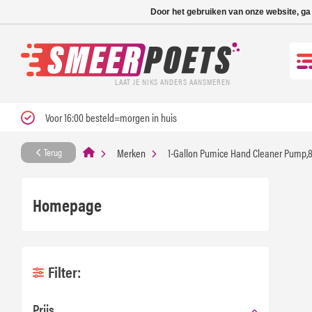
Nieuwe levertijd: 1
Door het gebruiken van onze website, ga
LAAT JE NIKS ANDERS AANSMEREN
Voor 16:00 besteld=morgen in huis
Merken
1-Gallon Pumice Hand Cleaner Pump,8
Terug
Homepage
Filter:
Prijs