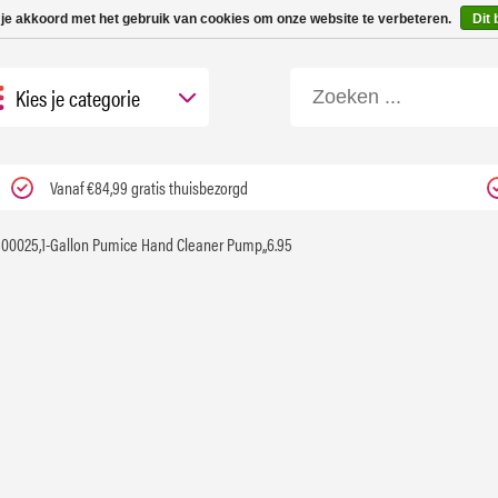
 tot 3 werkdagen | Nu 25% korting op gehele assortiment Carfume met kortings
 je akkoord met het gebruik van cookies om onze website te verbeteren.
Dit 
Kies je categorie
Vanaf €84,99 gratis thuisbezorgd
00025,1-Gallon Pumice Hand Cleaner Pump,,6.95