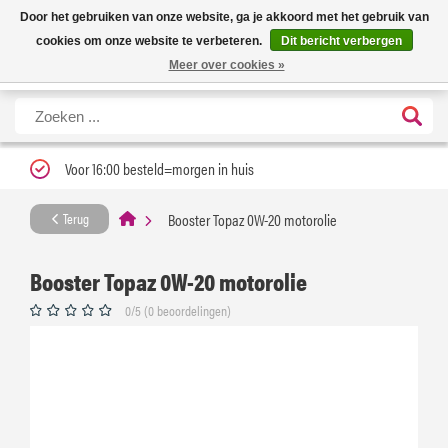
Nieuwe levertijd: 1 tot 3 werkdagen | Nu 25% korting op gehele assortiment
X
Door het gebruiken van onze website, ga je akkoord met het gebruik van
Carfume met kortingscode ''verfrissend''
cookies om onze website te verbeteren.
Dit bericht verbergen
Meer over cookies »
Voor 16:00 besteld=morgen in huis
Booster Topaz 0W-20 motorolie
Terug
Booster Topaz 0W-20 motorolie
0/5 (0 beoordelingen)