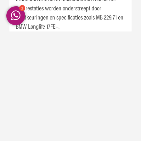
De prestaties worden onderstreept door
goedkeuringen en specificaties zoals MB 229.71 en
BMW Longlife-17FE+.
Specificaties:
ACEA C5
API SN Plus
API SN/RC
BMW Longlife-17FE+
GM DexosD™
Ilsac GF-5
Jaguar-Land Rover STJLR.51.5122
MB 229.71
Opel OV0401547