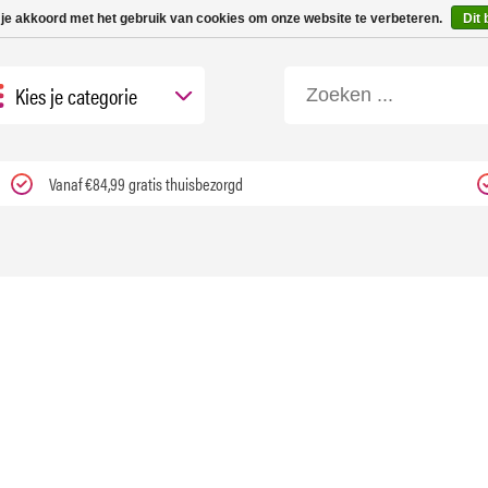
 tot 3 werkdagen | Nu 25% korting op gehele assortiment Carfume met kortings
 je akkoord met het gebruik van cookies om onze website te verbeteren.
Dit 
Kies je categorie
Vanaf €84,99 gratis thuisbezorgd