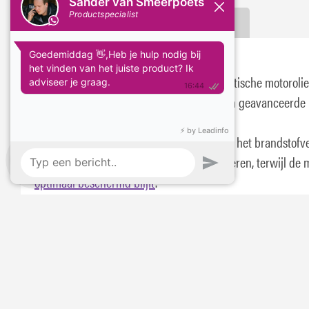
Omschrijving
Specificaties
Booster Cerium 5W/30 Motorolie
De Booster Cerium 5W/30 is een volsynthetische motorolie
basis van zeer hoogwaardige basisoliën en geavanceerde
additieven.
Deze lage-viscositeitsolie is ontwikkeld om het brandstofv
te verlagen en de CO₂-uitstoot te verminderen, terwijl de 
optimaal beschermd blijft
.
Aanbevolen voor Peugeot- en Citroën-motoren met roetfilt
(DPF) en geschikt voor diverse Japanse OEM’s, waaronder 
Honda, Subaru en Nissan.
De formulering zorgt voor uitstekende motorreinheid,
duurzaamheid en volledige bescherming van het
nabehandelingssysteem, met extra weerstand tegen slijta