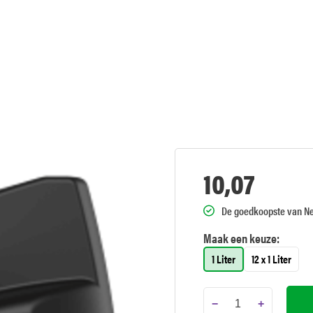
10,07
De goedkoopste van N
Maak een keuze:
1 Liter
12 x 1 Liter
−
+