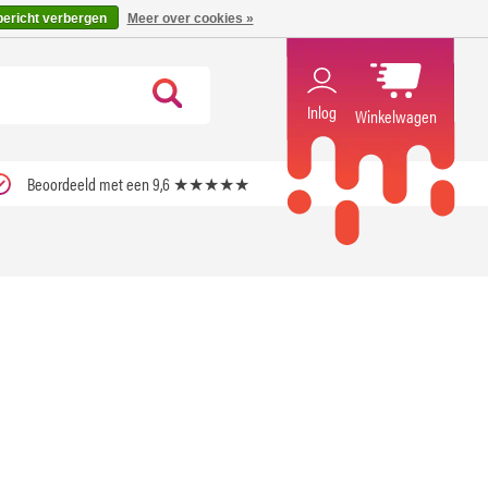
code ''verfrissend''
X
bericht verbergen
Meer over cookies »
Inlog
Winkelwagen
Beoordeeld met een 9,6 ★★★★★