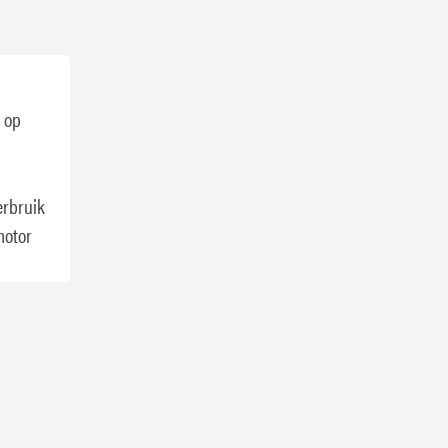
 op
erbruik
motor
er
Toyota,
ge,